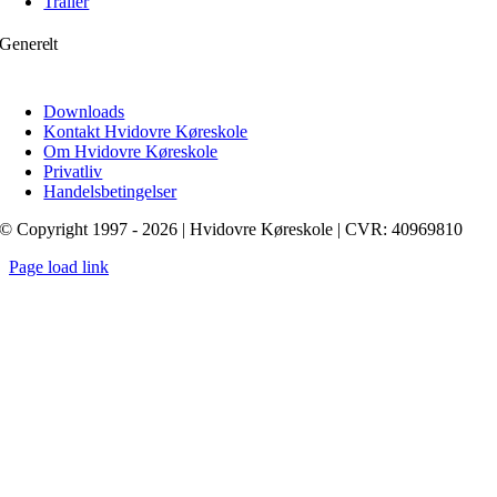
Trailer
Generelt
Downloads
Kontakt Hvidovre Køreskole
Om Hvidovre Køreskole
Privatliv
Handelsbetingelser
© Copyright 1997 - 2026 | Hvidovre Køreskole | CVR: 40969810
Page load link
Go
to
Top