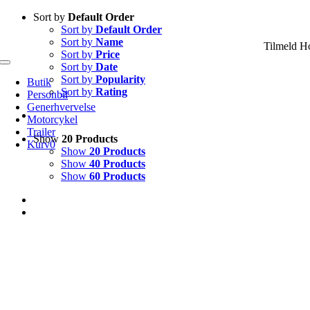
Skip
Sort by
Default Order
to
Sort by
Default Order
content
Sort by
Name
Tilmeld H
Sort by
Price
Sort by
Date
Toggle
Navigation
Sort by
Popularity
Butik
Sort by
Rating
Personbil
Generhvervelse
Motorcykel
Trailer
Show
20 Products
Kurv
0
Show
20 Products
Show
40 Products
Show
60 Products