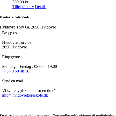
500,00
kr.
Tilføj til kurv
Details
Hvidovre Køreskole
Hvidovre Torv 6a, 2650 Hvidovre
Besøg os
Hvidovre Torv 6a,
2650 Hvidovre
Ring gerne
Mandag – Fredag : 08:00 – 19:00
+45 70 60 48 16
Send en mail
Vi svare typisk indenfor en time¨
info@hvidovrekoreskole.dk
Styrker din vej mod kørekortet – Forvandler udfordringer til muligheder.