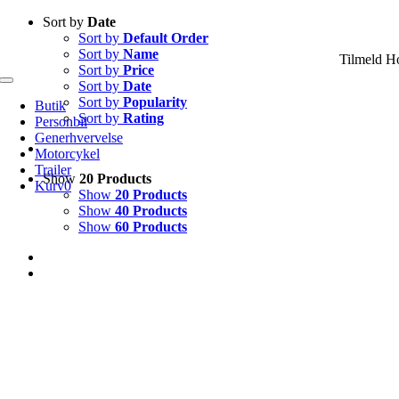
Skip
Sort by
Date
to
Sort by
Default Order
content
Sort by
Name
Tilmeld H
Sort by
Price
Sort by
Date
Toggle
Navigation
Sort by
Popularity
Butik
Sort by
Rating
Personbil
Generhvervelse
Motorcykel
Trailer
Show
20 Products
Kurv
0
Show
20 Products
Show
40 Products
Show
60 Products