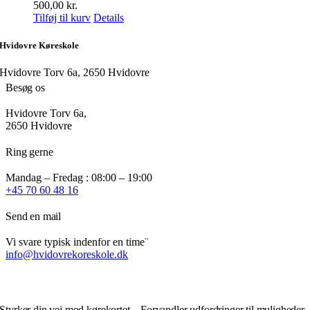
500,00
kr.
Tilføj til kurv
Details
Hvidovre Køreskole
Hvidovre Torv 6a, 2650 Hvidovre
Besøg os
Hvidovre Torv 6a,
2650 Hvidovre
Ring gerne
Mandag – Fredag : 08:00 – 19:00
+45 70 60 48 16
Send en mail
Vi svare typisk indenfor en time¨
info@hvidovrekoreskole.dk
Styrker din vej mod kørekortet – Forvandler udfordringer til muligheder.