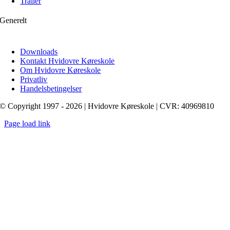
Trailer
Generelt
Downloads
Kontakt Hvidovre Køreskole
Om Hvidovre Køreskole
Privatliv
Handelsbetingelser
© Copyright 1997 - 2026 | Hvidovre Køreskole | CVR: 40969810
Page load link
Go
to
Top