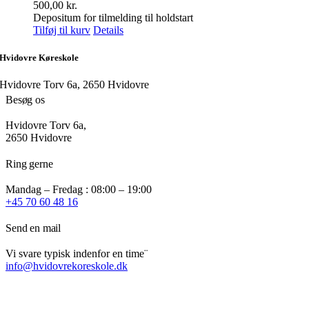
500,00
kr.
Depositum for tilmelding til holdstart
Tilføj til kurv
Details
Hvidovre Køreskole
Hvidovre Torv 6a, 2650 Hvidovre
Besøg os
Hvidovre Torv 6a,
2650 Hvidovre
Ring gerne
Mandag – Fredag : 08:00 – 19:00
+45 70 60 48 16
Send en mail
Vi svare typisk indenfor en time¨
info@hvidovrekoreskole.dk