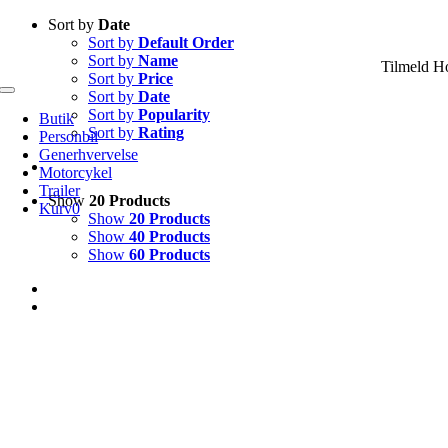
Skip
Sort by
Date
to
Sort by
Default Order
content
Sort by
Name
Tilmeld H
Sort by
Price
Sort by
Date
Toggle
Navigation
Sort by
Popularity
Butik
Sort by
Rating
Personbil
Generhvervelse
Motorcykel
Trailer
Show
20 Products
Kurv
0
Show
20 Products
Show
40 Products
Show
60 Products