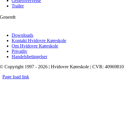
Generhvervelse
Trailer
Generelt
Downloads
Kontakt Hvidovre Køreskole
Om Hvidovre Køreskole
Privatliv
Handelsbetingelser
© Copyright 1997 - 2026 | Hvidovre Køreskole | CVR: 40969810
Page load link
Go
to
Top