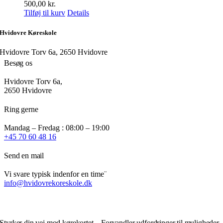
500,00
kr.
Tilføj til kurv
Details
Hvidovre Køreskole
Hvidovre Torv 6a, 2650 Hvidovre
Besøg os
Hvidovre Torv 6a,
2650 Hvidovre
Ring gerne
Mandag – Fredag : 08:00 – 19:00
+45 70 60 48 16
Send en mail
Vi svare typisk indenfor en time¨
info@hvidovrekoreskole.dk
Styrker din vej mod kørekortet – Forvandler udfordringer til muligheder.