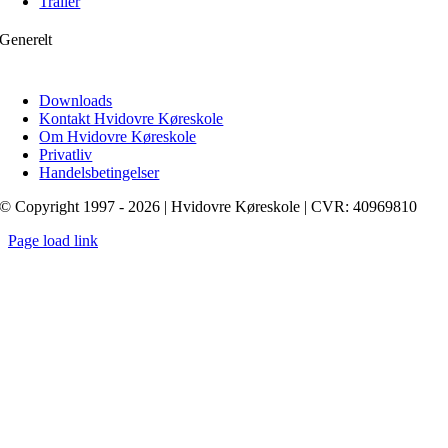
Trailer
Generelt
Downloads
Kontakt Hvidovre Køreskole
Om Hvidovre Køreskole
Privatliv
Handelsbetingelser
© Copyright 1997 - 2026 | Hvidovre Køreskole | CVR: 40969810
Page load link
Go
to
Top