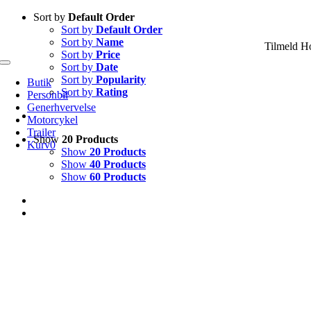
Skip
Sort by
Default Order
to
Sort by
Default Order
content
Sort by
Name
Tilmeld H
Sort by
Price
Sort by
Date
Toggle
Navigation
Sort by
Popularity
Butik
Sort by
Rating
Personbil
Generhvervelse
Motorcykel
Trailer
Show
20 Products
Kurv
0
Show
20 Products
Show
40 Products
Show
60 Products