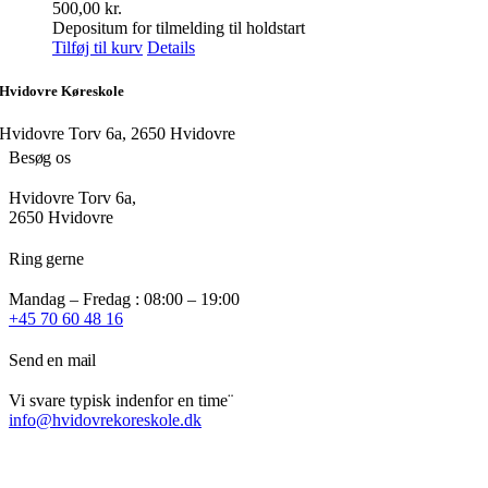
500,00
kr.
Depositum for tilmelding til holdstart
Tilføj til kurv
Details
Hvidovre Køreskole
Hvidovre Torv 6a, 2650 Hvidovre
Besøg os
Hvidovre Torv 6a,
2650 Hvidovre
Ring gerne
Mandag – Fredag : 08:00 – 19:00
+45 70 60 48 16
Send en mail
Vi svare typisk indenfor en time¨
info@hvidovrekoreskole.dk