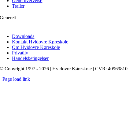
Generhvervelse
Trailer
Generelt
Downloads
Kontakt Hvidovre Køreskole
Om Hvidovre Køreskole
Privatliv
Handelsbetingelser
© Copyright 1997 - 2026 | Hvidovre Køreskole | CVR: 40969810
Page load link
Go
to
Top