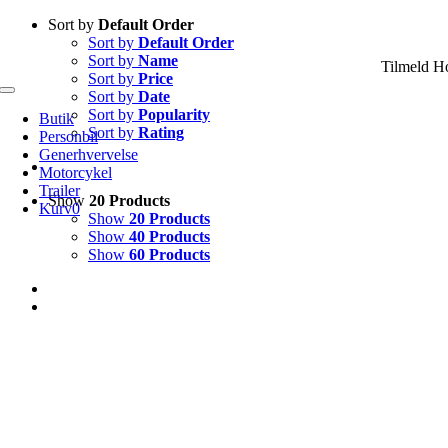
Skip
Sort by
Default Order
to
Sort by
Default Order
content
Sort by
Name
Tilmeld H
Sort by
Price
Sort by
Date
Toggle
Navigation
Sort by
Popularity
Butik
Sort by
Rating
Personbil
Generhvervelse
Motorcykel
Trailer
Show
20 Products
Kurv
0
Show
20 Products
Show
40 Products
Show
60 Products