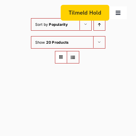
Skip
to
Tilmeld Hold
Toggle
content
Navigat
Sort by
Popularity
Butik
Show
20 Products
Person
Generh
Motorc
Trailer
Kurv