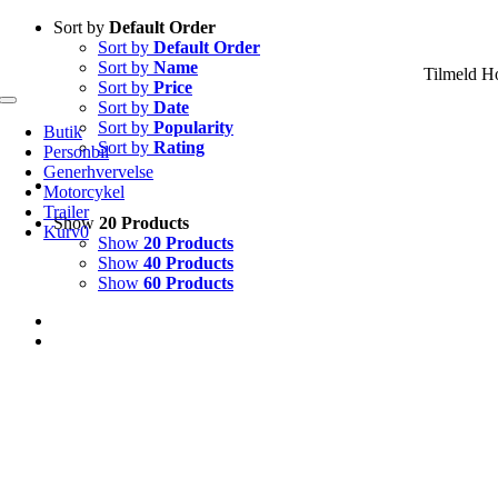
Skip
Sort by
Default Order
to
Sort by
Default Order
content
Sort by
Name
Tilmeld H
Sort by
Price
Sort by
Date
Toggle
Navigation
Sort by
Popularity
Butik
Sort by
Rating
Personbil
Generhvervelse
Motorcykel
Trailer
Show
20 Products
Kurv
0
Show
20 Products
Show
40 Products
Show
60 Products