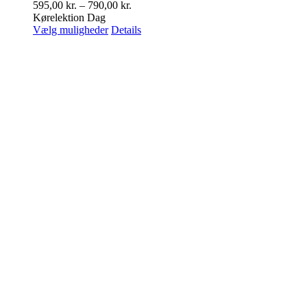
Prisinterval:
595,00
kr.
–
790,00
kr.
595,00 kr.
Kørelektion Dag
Dette
til
Vælg muligheder
Details
vare
790,00 kr.
har
flere
varianter.
Mulighederne
kan
vælges
på
varesiden