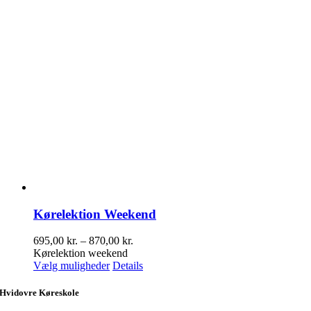
Kørelektion Weekend
Prisinterval:
695,00
kr.
–
870,00
kr.
695,00 kr.
Kørelektion weekend
Dette
til
Vælg muligheder
Details
vare
870,00 kr.
har
Hvidovre Køreskole
flere