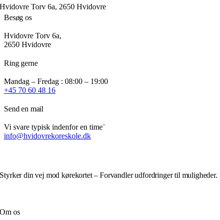
varianter.
Hvidovre Torv 6a, 2650 Hvidovre
Mulighederne
Besøg os
kan
vælges
Hvidovre Torv 6a,
på
2650 Hvidovre
varesiden
Ring gerne
Mandag – Fredag : 08:00 – 19:00
+45 70 60 48 16
Send en mail
Vi svare typisk indenfor en time¨
info@hvidovrekoreskole.dk
Styrker din vej mod kørekortet – Forvandler udfordringer til muligheder.
Om os