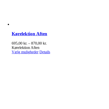
Kørelektion Aften
Prisinterval:
695,00
kr.
–
870,00
kr.
695,00 kr.
Kørelektion Aften
Dette
til
Vælg muligheder
Details
vare
870,00 kr.
har
flere
varianter.
Mulighederne
kan
vælges
på
varesiden