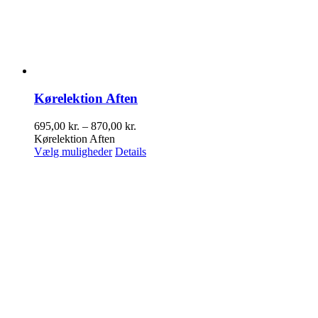
Kørelektion Aften
Prisinterval:
695,00
kr.
–
870,00
kr.
695,00 kr.
Kørelektion Aften
Dette
til
Vælg muligheder
Details
vare
870,00 kr.
har
flere
varianter.
Mulighederne
kan
vælges
på
varesiden