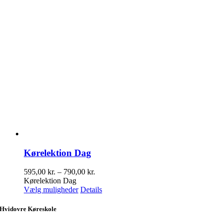
Kørelektion Dag
Prisinterval:
595,00
kr.
–
790,00
kr.
595,00 kr.
Kørelektion Dag
Dette
til
Vælg muligheder
Details
vare
790,00 kr.
har
Hvidovre Køreskole
flere