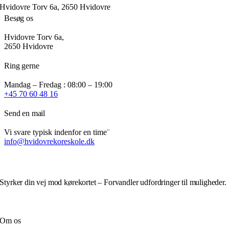
varianter.
Hvidovre Torv 6a, 2650 Hvidovre
Mulighederne
Besøg os
kan
vælges
Hvidovre Torv 6a,
på
2650 Hvidovre
varesiden
Ring gerne
Mandag – Fredag : 08:00 – 19:00
+45 70 60 48 16
Send en mail
Vi svare typisk indenfor en time¨
info@hvidovrekoreskole.dk
Styrker din vej mod kørekortet – Forvandler udfordringer til muligheder.
Om os