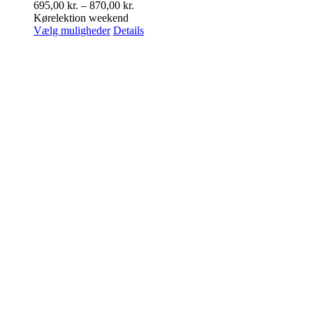
Prisinterval:
695,00
kr.
–
870,00
kr.
695,00 kr.
Kørelektion weekend
Dette
til
Vælg muligheder
Details
vare
870,00 kr.
har
flere
varianter.
Mulighederne
kan
vælges
på
varesiden