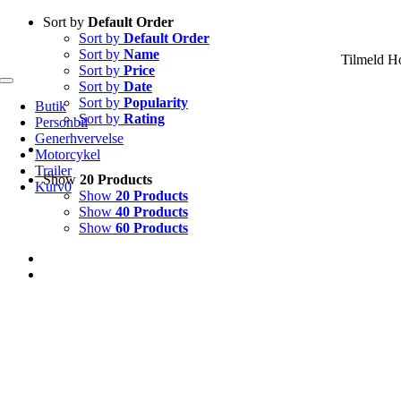
Skip
Sort by
Default Order
to
Sort by
Default Order
content
Sort by
Name
Tilmeld H
Sort by
Price
Sort by
Date
Toggle
Navigation
Sort by
Popularity
Butik
Sort by
Rating
Personbil
Generhvervelse
Motorcykel
Trailer
Show
20 Products
Kurv
0
Show
20 Products
Show
40 Products
Show
60 Products