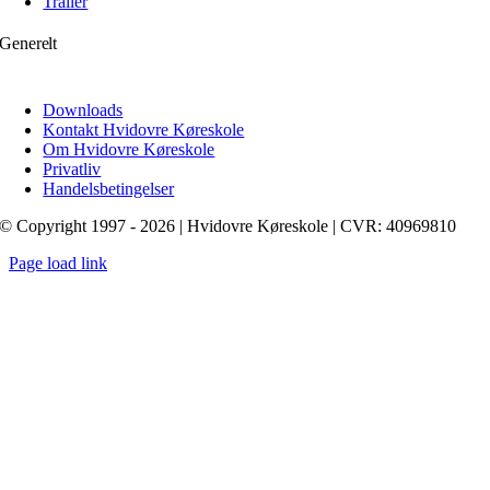
Trailer
Generelt
Downloads
Kontakt Hvidovre Køreskole
Om Hvidovre Køreskole
Privatliv
Handelsbetingelser
© Copyright 1997 - 2026 | Hvidovre Køreskole | CVR: 40969810
Page load link
Go
to
Top