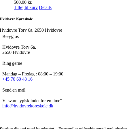
500,00
kr.
Tilføj til kurv
Details
Hvidovre Køreskole
Hvidovre Torv 6a, 2650 Hvidovre
Besøg os
Hvidovre Torv 6a,
2650 Hvidovre
Ring gerne
Mandag – Fredag : 08:00 – 19:00
+45 70 60 48 16
Send en mail
Vi svare typisk indenfor en time¨
info@hvidovrekoreskole.dk
Styrker din vej mod kørekortet – Forvandler udfordringer til muligheder.