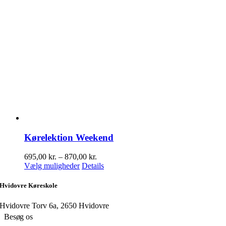
Kørelektion Weekend
Prisinterval:
695,00
kr.
–
870,00
kr.
Dette
695,00 kr.
Vælg muligheder
Details
vare
til
har
870,00 kr.
Hvidovre Køreskole
flere
varianter.
Hvidovre Torv 6a, 2650 Hvidovre
Mulighederne
Besøg os
kan