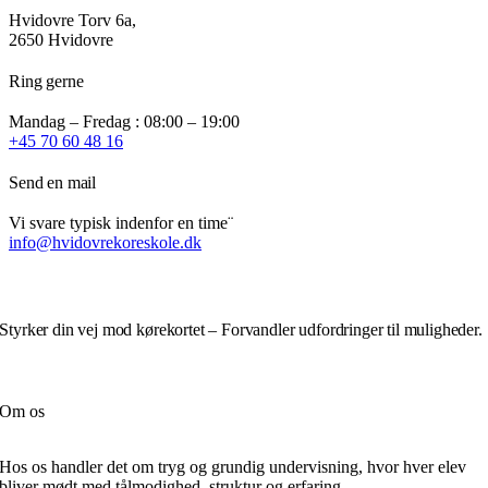
vælges
Hvidovre Torv 6a,
på
2650 Hvidovre
varesiden
Ring gerne
Mandag – Fredag : 08:00 – 19:00
+45 70 60 48 16
Send en mail
Vi svare typisk indenfor en time¨
info@hvidovrekoreskole.dk
Styrker din vej mod kørekortet – Forvandler udfordringer til muligheder.
Om os
Hos os handler det om tryg og grundig undervisning, hvor hver elev
bliver mødt med tålmodighed, struktur og erfaring.