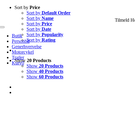
Skip
Sort by
Price
to
Sort by
Default Order
content
Sort by
Name
Tilmeld H
Sort by
Price
Sort by
Date
Toggle
Navigation
Sort by
Popularity
Butik
Sort by
Rating
Personbil
Generhvervelse
Motorcykel
Trailer
Show
20 Products
Kurv
0
Show
20 Products
Show
40 Products
Show
60 Products