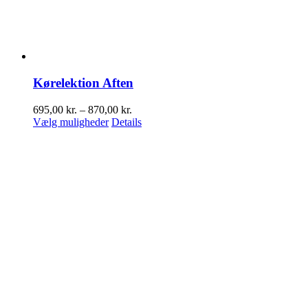
Kørelektion Aften
Prisinterval:
695,00
kr.
–
870,00
kr.
Dette
695,00 kr.
Vælg muligheder
Details
vare
til
har
870,00 kr.
flere
varianter.
Mulighederne
kan
vælges
på
varesiden