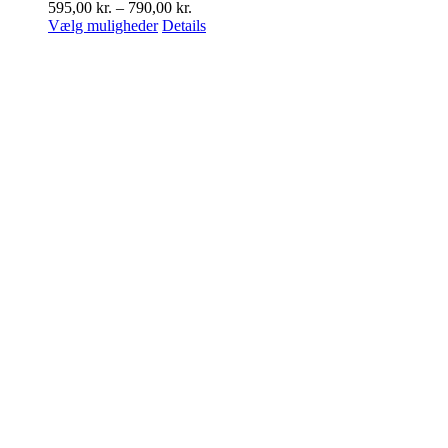
Prisinterval:
595,00
kr.
–
790,00
kr.
Dette
595,00 kr.
Vælg muligheder
Details
vare
til
har
790,00 kr.
flere
varianter.
Mulighederne
kan
vælges
på
varesiden