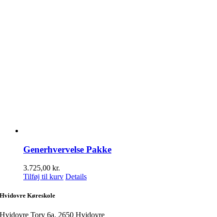
Generhvervelse Pakke
3.725,00
kr.
Tilføj til kurv
Details
Hvidovre Køreskole
Hvidovre Torv 6a, 2650 Hvidovre