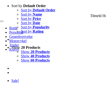
Skip
Sort by
Default Order
to
Sort by
Default Order
content
Sort by
Name
Tilmeld H
Sort by
Price
Sort by
Date
Toggle
Navigation
Sort by
Popularity
Butik
Sort by
Rating
Personbil
Generhvervelse
Motorcykel
Trailer
Show
20 Products
Kurv
0
Show
20 Products
Show
40 Products
Show
60 Products
Sale!