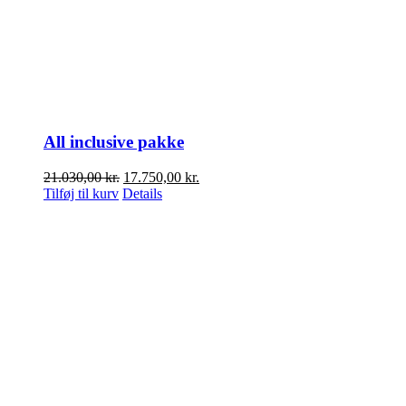
All inclusive pakke
Den
Den
21.030,00
kr.
17.750,00
kr.
oprindelige
aktuelle
Tilføj til kurv
Details
pris
pris
var:
er:
21.030,00 kr..
17.750,00 kr..