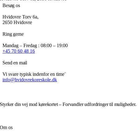
Besøg os
Hvidovre Torv 6a,
2650 Hvidovre
Ring gerne
Mandag – Fredag : 08:00 – 19:00
+45 70 60 48 16
Send en mail
Vi svare typisk indenfor en time¨
info@hvidovrekoreskole.dk
Styrker din vej mod kørekortet – Forvandler udfordringer til muligheder.
Om os