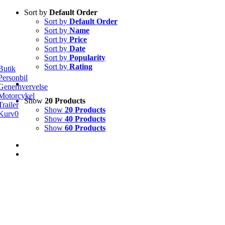
Skip
Sort by
Default Order
to
Sort by
Default Order
content
Sort by
Name
Sort by
Price
Sort by
Date
Sort by
Popularity
e
tion
Sort by
Rating
Butik
Personbil
Generhvervelse
Motorcykel
Show
20 Products
Trailer
Show
20 Products
Kurv
0
Show
40 Products
Show
60 Products