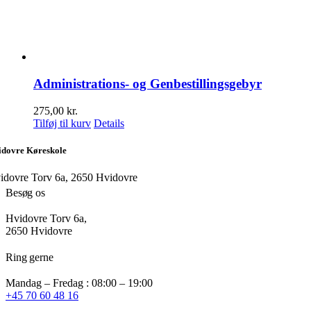
Administrations- og Genbestillingsgebyr
275,00
kr.
Tilføj til kurv
Details
idovre Køreskole
idovre Torv 6a, 2650 Hvidovre
Besøg os
Hvidovre Torv 6a,
2650 Hvidovre
Ring gerne
Mandag – Fredag : 08:00 – 19:00
+45 70 60 48 16