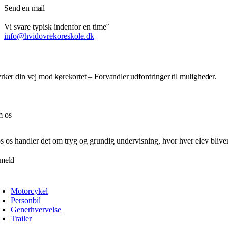
Send en mail
Vi svare typisk indenfor en time¨
info@hvidovrekoreskole.dk
rker din vej mod kørekortet – Forvandler udfordringer til muligheder.
 os
s os handler det om tryg og grundig undervisning, hvor hver elev blive
lmeld
Motorcykel
Personbil
Generhvervelse
Trailer